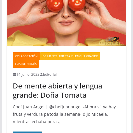
COLABORACIÓN
DE MENTE ABIERTA Y LENGUA GRANDE
GASTRONOMÍA
14 junio, 2023
Editorial
De mente abierta y lengua
grande: Doña Tomata
Chef Juan Angel | @chefjuanangel -Ahora sí, ya hay
fruta y verdura pa’toda la semana- dijo Micaela,
mientras echaba peras,