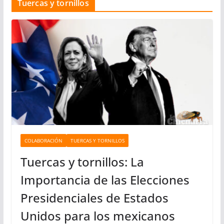
Tuercas y tornillos
e
g
o
r
í
a
s
COLABORACIÓN
TUERCAS Y TORNILLOS
Tuercas y tornillos: La
Importancia de las Elecciones
Presidenciales de Estados
Unidos para los mexicanos