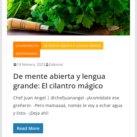
COLABORACIÓN
DE MENTE ABIERTA Y LENGUA GRANDE
GASTRONOMÍA
14 febrero, 2023
Editorial
De mente abierta y lengua
grande: El cilantro mágico
Chef Juan Angel | @chefjuanangel -¡Acomódate ese
greñero!- -Pero mamaaaá, nomás le voy a echar agua
y listo- -¡Deja ahí!
Read More