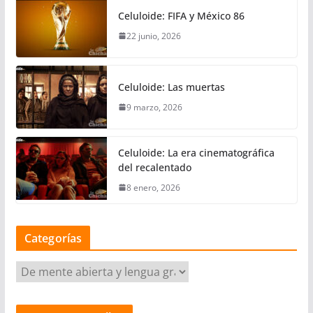
Celuloide: FIFA y México 86
22 junio, 2026
Celuloide: Las muertas
9 marzo, 2026
Celuloide: La era cinematográfica
del recalentado
8 enero, 2026
Categorías
C
a
t