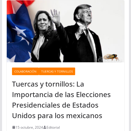
o
r
í
a
s
COLABORACIÓN
TUERCAS Y TORNILLOS
Tuercas y tornillos: La
Importancia de las Elecciones
Presidenciales de Estados
Unidos para los mexicanos
15 octubre, 2024
Editorial