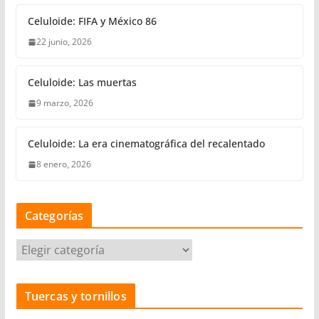
Celuloide: FIFA y México 86
22 junio, 2026
Celuloide: Las muertas
9 marzo, 2026
Celuloide: La era cinematográfica del recalentado
8 enero, 2026
Categorías
C
a
t
Tuercas y tornillos
e
g