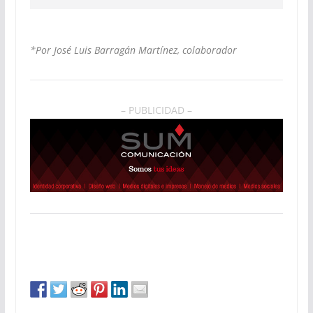
*Por José Luis Barragán Martínez, colaborador
– PUBLICIDAD –