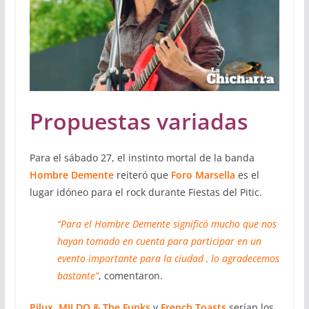
Propuestas variadas
Para el sábado 27, el instinto mortal de la banda
Hombre Demente
reiteró que
Foro Marsella
es el
lugar idóneo para el rock durante Fiestas del Pitic.
“Para el Hombre Demente significó mucho que nos
hayan tomado en cuenta para participar en un
evento importante para la ciudad , lo agradecemos
bastante”
, comentaron.
Pilux, MILDO & The Funks
y
French Toasts
serían los