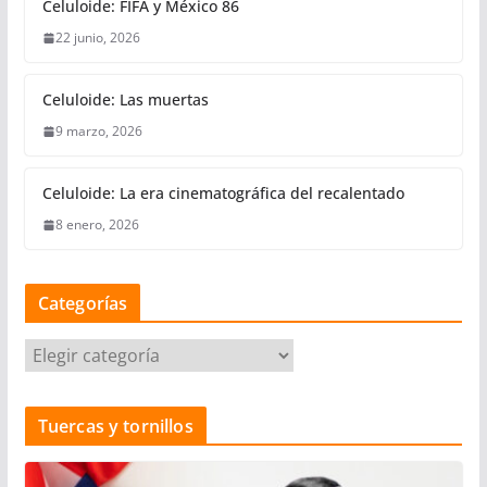
Celuloide: FIFA y México 86
22 junio, 2026
Celuloide: Las muertas
9 marzo, 2026
Celuloide: La era cinematográfica del recalentado
8 enero, 2026
Categorías
C
a
t
Tuercas y tornillos
e
g