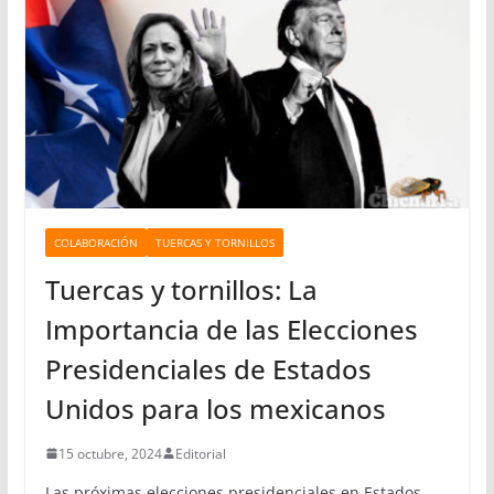
o
r
í
a
s
COLABORACIÓN
TUERCAS Y TORNILLOS
Tuercas y tornillos: La
Importancia de las Elecciones
Presidenciales de Estados
Unidos para los mexicanos
15 octubre, 2024
Editorial
Las próximas elecciones presidenciales en Estados