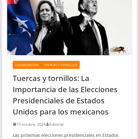
r
í
a
s
COLABORACIÓN
TUERCAS Y TORNILLOS
Tuercas y tornillos: La
Importancia de las Elecciones
Presidenciales de Estados
Unidos para los mexicanos
15 octubre, 2024
Editorial
Las próximas elecciones presidenciales en Estados