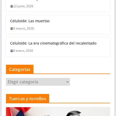
22 junio, 2026
Celuloide: Las muertas
9 marzo, 2026
Celuloide: La era cinematográfica del recalentado
8 enero, 2026
Categorías
C
a
t
Tuercas y tornillos
e
g
o