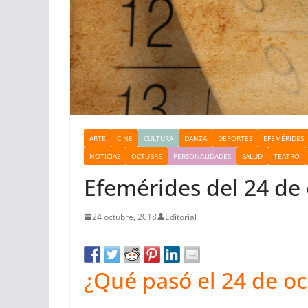
ARTE
CINE
CULTURA
DANZA
DEPORTES
EFEMÉRIDES
NOTICIAS
OCTUBRE
PERSONALIDADES
SALUD
TEATRO
Efemérides del 24 de
24 octubre, 2018
Editorial
¿Qué pasó el 24 de o