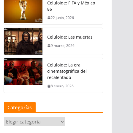
Celuloide: FIFA y México
86
22 junio, 2026
Celuloide: Las muertas
9 marzo, 2026
Celuloide: La era
cinematográfica del
recalentado
8 enero, 2026
Categorías
C
a