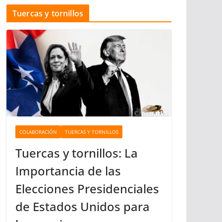
t
Tuercas y tornillos
e
g
o
r
í
a
s
COLABORACIÓN
TUERCAS Y TORNILLOS
Tuercas y tornillos: La
Importancia de las
Elecciones Presidenciales
de Estados Unidos para