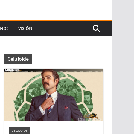
ANDE
VISIÓN
Celuloide
CELULOIDE