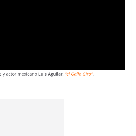
te y actor mexicano
Luis Aguilar
,
“el Gallo Giro”
.