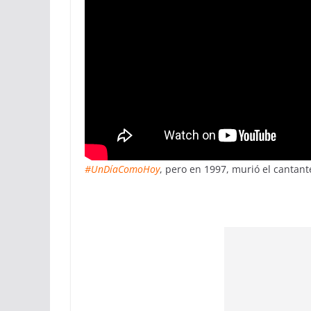
#UnDíaComoHoy
, pero en 1997, murió el cantan