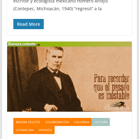
escritor y ecologista mexicano Homero Aridjis
(Contepec, Michoacán, 1940) “regresó” a la
Read More
BASURA CELESTE
COLABORACIÓN
COLUMNA
CULTURA
LITERATURA
OPINIÓN