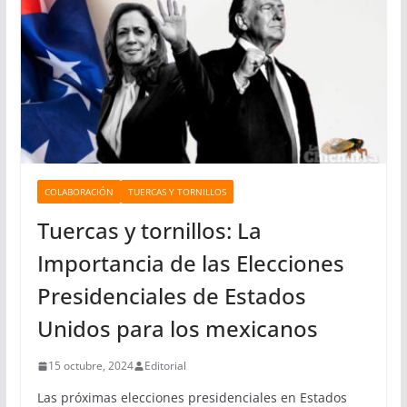
r
í
a
s
COLABORACIÓN
TUERCAS Y TORNILLOS
Tuercas y tornillos: La
Importancia de las Elecciones
Presidenciales de Estados
Unidos para los mexicanos
15 octubre, 2024
Editorial
Las próximas elecciones presidenciales en Estados