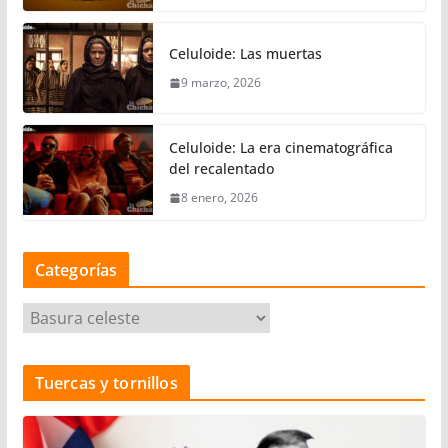
Celuloide: Las muertas
9 marzo, 2026
Celuloide: La era cinematográfica
del recalentado
8 enero, 2026
Categorías
C
a
t
Tuercas y tornillos
e
g
o