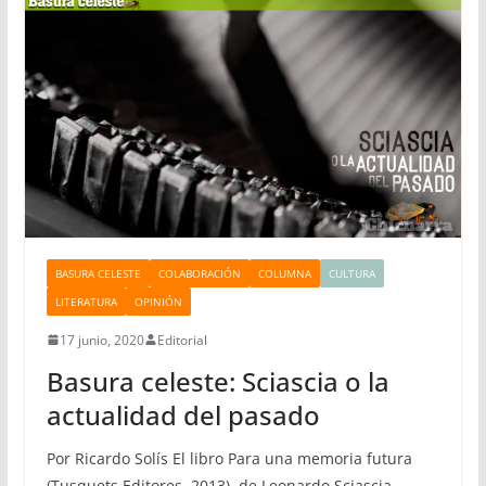
BASURA CELESTE
COLABORACIÓN
COLUMNA
CULTURA
LITERATURA
OPINIÓN
17 junio, 2020
Editorial
Basura celeste: Sciascia o la
actualidad del pasado
Por Ricardo Solís El libro Para una memoria futura
(Tusquets Editores, 2013), de Leonardo Sciascia