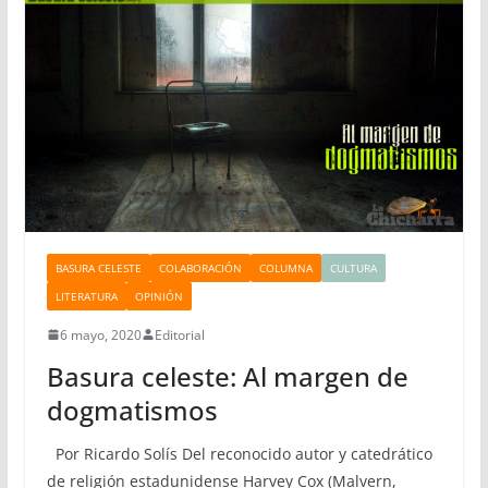
BASURA CELESTE
COLABORACIÓN
COLUMNA
CULTURA
LITERATURA
OPINIÓN
6 mayo, 2020
Editorial
Basura celeste: Al margen de
dogmatismos
Por Ricardo Solís Del reconocido autor y catedrático
de religión estadunidense Harvey Cox (Malvern,