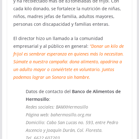
y ha recolectado más de 83 toneladas de frijol. Con
cada kilo donado, se fortalece la nutrición de niñas,
niños, madres jefas de familia, adultos mayores,
personas con discapacidad y familias enteras.
El director hizo un llamado a la comunidad
empresarial y al público en general:
“Donar un kilo de
frijol es sembrar esperanza en quienes más lo necesitan.
Súmate a nuestra campaña: dona alimento, apadrina a
un adulto mayor o conviértete en voluntario. Juntos
podemos lograr un Sonora sin hambre.
Datos de contacto del
Banco de Alimentos de
Hermosillo
:
Redes sociales: BAMXHermosillo
Página web: bahermosillo.org.mx
Domicilio: Cabo San Lucas no. 593, entre Pedro
Ascencio y Joaquín Durán, Col. Floresta.
Tel. 6622 607203