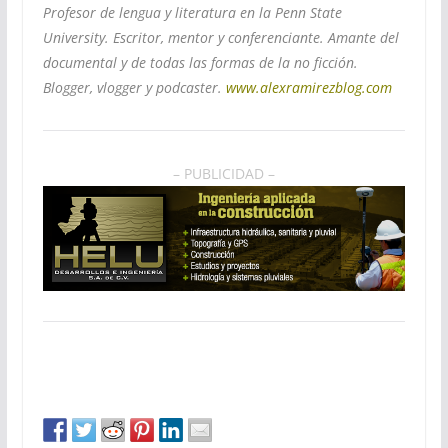
Profesor de lengua y literatura en la Penn State
University. Escritor, mentor y conferenciante. Amante del
documental y de todas las formas de la no ficción.
Blogger, vlogger y podcaster.
www.alexramirezblog.com
– PUBLICIDAD –