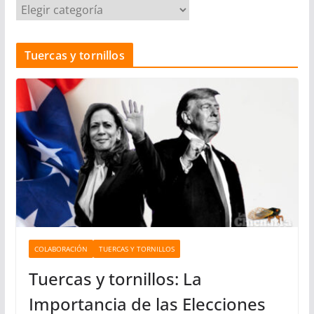
C
a
t
Tuercas y tornillos
e
g
o
r
í
a
s
COLABORACIÓN
TUERCAS Y TORNILLOS
Tuercas y tornillos: La
Importancia de las Elecciones