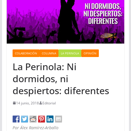
COLABORACIÓN
COLUMNA
LA PERINOLA
OPINIÓN
La Perinola: Ni
dormidos, ni
despiertos: diferentes
14 junio, 2018
Editorial
Por Álex Ramírez-Arballo